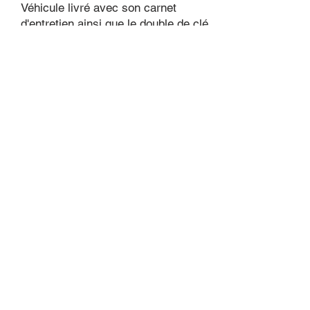
Véhicule livré avec son carnet
d'entretien ainsi que le double de clé
Nous nous occuperons pour vous
des démarches d'immatriculation
pour votre nouvelle carte grise
Grand Lille Auto
41 rue d'Emmerin
59000 Lille
Il est fortement conseillé de nous
contacter avant de vous déplacer
Horaires d'ouverture :
Du lundi au vendredi de 8h à 12h et
de 14h à 19h
Le samedi matin : De 9h à 12h (sur
rendez-vous)