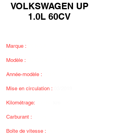
VOLKSWAGEN UP
1.0L 60CV
8 890 €
Marque :
RENAULT
Modèle :
MEGANE IV ESTATE
Année-modèle :
2019
Mise en circulation :
03/2019
Kilométrage:
73 880
km
Carburant :
Essence
Boîte de vitesse :
Manuelle