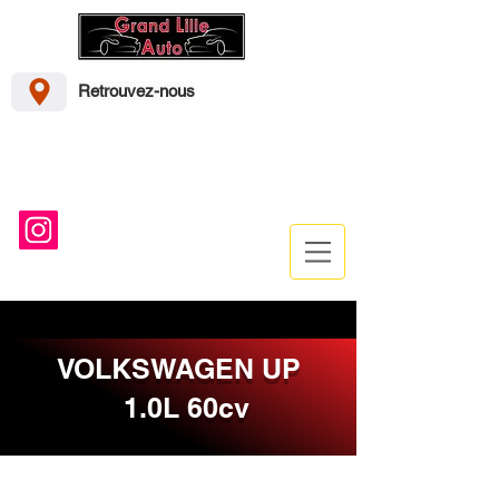
Retrouvez-nous
41 Rue d’Emmerin, 59000 Lille
grandlilleautos@gmail.com
Grand_lille_autos
03-20-50-94-94
VOLKSWAGEN UP
1.0L 60cv