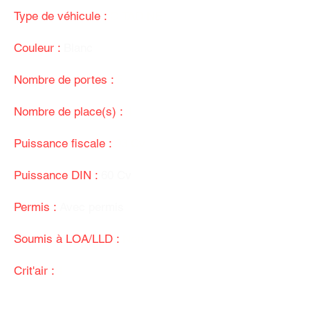
Type de véhicule :
CITADINE
Couleur :
Blanc
Nombre de portes :
5
Nombre de place(s) :
4
Puissance fiscale :
03 Cv
Puissance DIN :
60 Cv
Permis :
Avec permis
Soumis à LOA/LLD :
Non
Crit'air :
1