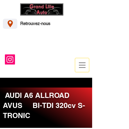
Retrouvez-nous
41 Rue d’Emmerin, 59000 Lille
grandlilleautos@gmail.com
Grand_lille_autos
03-20-50-94-94
AUDI A6 ALLROAD
AVUS BI-TDI 320cv S-
TRONIC