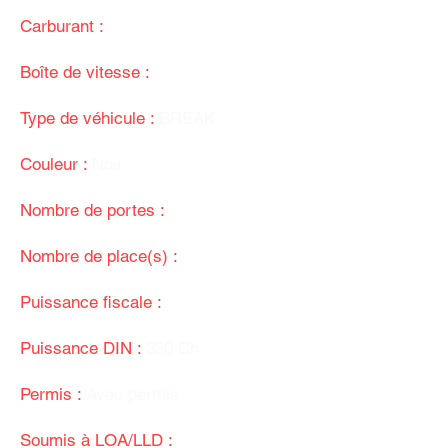
Carburant :
Diesel
Boîte de vitesse :
Automatique
Type de véhicule :
BREAK
Couleur :
Noir
Nombre de portes :
5
Nombre de place(s) :
5
Puissance fiscale :
21 Cv
Puissance DIN :
320 Ch
Permis :
Avec permis
Soumis à LOA/LLD :
Non