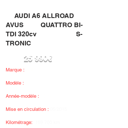
AUDI A6 ALLROAD
AVUS QUATTRO BI-
TDI 320cv S-
TRONIC
25 990€
Marque :
AUDI
Modèle :
A6 ALLROAD
Année-modèle :
2015
Mise en circulation :
05/2015
Kilométrage:
169 700 km